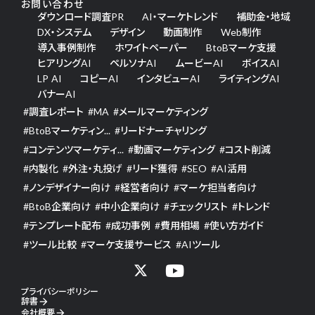
お問い合わせ
ダウンロード調査PR
AI・マーケトレンド
補助金・地域
DX・システム
デザイン
動画制作
Web制作
導入事例制作
ホワイトペーパー
BtoBマーケ支援
ヒアリングAI
ペルソナAI
ムービーAI
ボイスAI
LP AI
コピーAI
インタビューAI
ライティングAI
バナーAI
#
調査レポート
#
MA
#
メールマーケティング
#
BtoBマーケティン...
#
リードナーチャリング
#
コンテンツマーケティ...
#
動画マーケティング
#
コスト削減
#
内製化
#
外注・丸投げ
#
リード獲得
#
SEO
#
AI活用
#
ノンデザイナー向け
#
経営者向け
#
マーケ担当者向け
#
BtoB企業向け
#
中小企業向け
#
チェックリスト
#
トレンド
#
テンプレート配布
#
成功事例
#
費用相場
#
使い方ガイド
#
ツール比較
#
マーケ支援サービス
#
AIツール
プライバシーポリシー
辞書
arrow_forward
会社概要
arrow_forward