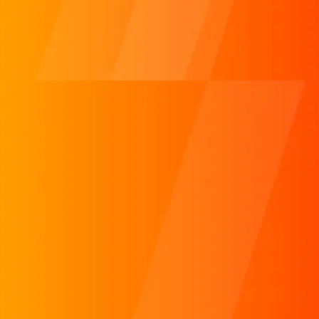
マーケティングとAIの活用ってどうすれば良い？
done
今後のマーケティング施策がわからない！
done
動画をやりたいけど、どうすればいい？
done