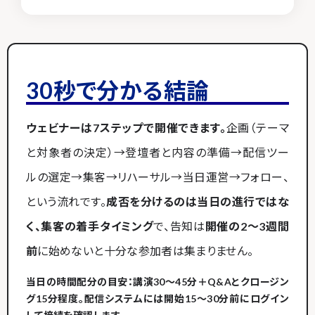
30秒で分かる結論
ウェビナーは7ステップで開催できます。
企画（テーマ
と対象者の決定）→登壇者と内容の準備→配信ツー
ルの選定→集客→リハーサル→当日運営→フォロー、
という流れです。
成否を分けるのは当日の進行ではな
く、集客の着手タイミング
で、告知は
開催の2〜3週間
前
に始めないと十分な参加者は集まりません。
当日の時間配分の目安
：講演30〜45分＋Q&Aとクロージン
グ15分程度。配信システムには
開始15〜30分前にログイン