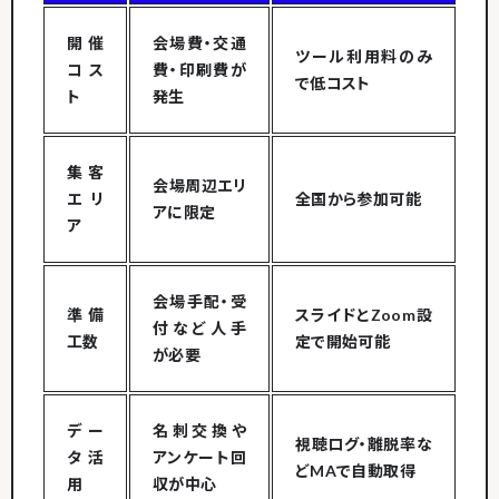
開催
会場費・交通
ツール利用料のみ
コス
費・印刷費が
で低コスト
ト
発生
集客
会場周辺エリ
エリ
全国から参加可能
アに限定
ア
会場手配・受
準備
スライドとZoom設
付など人手
工数
定で開始可能
が必要
デー
名刺交換や
視聴ログ・離脱率な
タ活
アンケート回
どMAで自動取得
用
収が中心