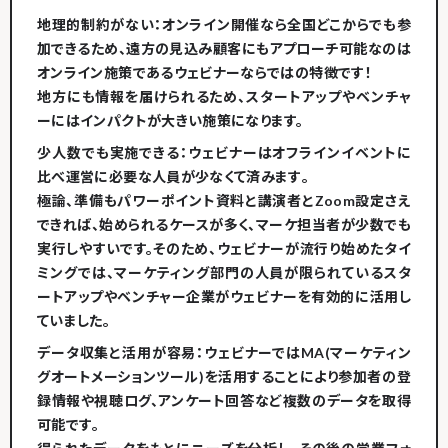
地理的制約がない
：オンライン開催なら全国どこからでも参
加できるため、
遠方の見込み顧客にもアプローチ可能
なのは
オンライン施策であるウェビナーならではの特徴です！
地方にも情報を届けられるため、スタートアップやベンチャ
ーにはインパクトが大きい施策になります。
少人数でも実施できる
：ウェビナーはオフラインイベントに
比べ
運営に必要な人員が少なくて済みます
​。
極論、準備もパワーポイント資料と講演者とZoom設定さえ
できれば、始められるケースが多く、マーケ担当者が少数でも
実行しやすいです。そのため、ウェビナーが流行り始めたタイ
ミングでは、マーケティング部門の人員が限られているスタ
ートアップやベンチャー企業がウェビナーを有効的に活用し
ていました。
データ収集と活用が容易
：ウェビナーではMA(マーケティン
グオートメーションツール)を活用することにより参加者の登
録情報や視聴ログ、アンケート回答など
複数のデータを取得
可能
です​。