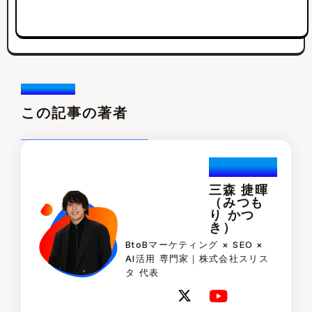
Writer /
この記事の著者
Katuski.Mi
tsumori
三森 捷暉
（みつも
り かつ
き）
BtoBマーケティング × SEO ×
AI活用 専門家｜株式会社スリス
タ 代表