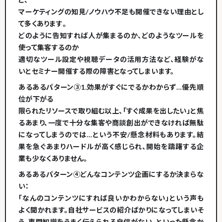
マーケティングの知見/ノウハウ不足
も開催できない理由とし
て多くあります​。
どのように告知すれば人が集まるのか、どのようなツールを
使って集客するのか
適切なツール設定や視聴データの活用方法など、経験がな
いとセミナー開催する際の障害となってしまいます。
あるあるパターン③
1.
効果がすぐにでるかわからず…優先順
位が下がる
限られたリソースで取り組む以上、「すぐ成果を出したい」と焦
るあまり、一度で十分な集客や商談創出ができなければ無駄
になってしまうのでは…という不安/懸念材料もあります。結
果を急ぐあまりハードルが高く感じられ、開始を躊躇する企
業も少なくありません。
あるあるパターン④どんなコンテンツ企画にするか決まらな
い
：
「なんのコンテンツにすれば良いかわからない」という声も
よく聞かれます。自社サービスの紹介ばかりになってしまいそ
う、専門知識をうまく伝えられる自信がない、といった懸念か