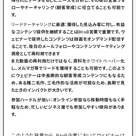
得られたデータをもとにニーズを分析し、その後の営業フォ
ローやナーチャリング（顧客育成）に役立てることも可能で
す。
リードナーチャリング
に最適
：獲得した見込み客に対し、有益
なコンテンツ提供を継続することはBtoB営業で重要です。ウ
ェビナーで提供したコンテンツは録画を
オンデマンド配信
す
ることで、後日のメールフォローやコンテンツマーケティング
資産として再利用できます​
また動画の再利用だけではなく、資料を
ホワイトペーパー
化
し、メルマガ等でリードを獲得することも可能です。このよう
に
ウェビナーは中長期的な顧客育成コンテンツ
にもなるた
め、ある種二毛作、三毛作的な活用が可能なため、長期で見
たときのインパクトが大きいです。
参加ハードルが低い
：オンライン参加なら移動時間もなく手
軽なため、忙しいビジネス層でも参加しやすい傾向がありま
す。
このような背景から、BtoB企業においてウェビナーは