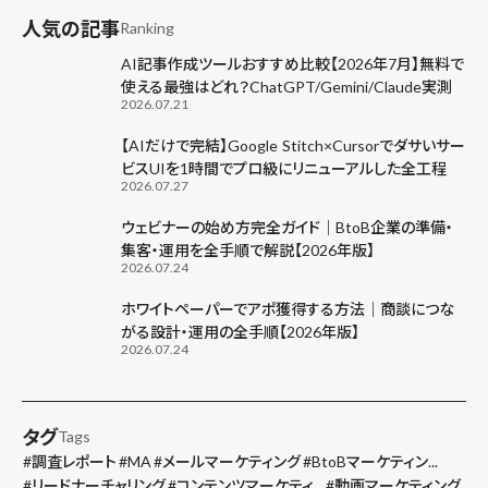
人気の記事
Ranking
AI記事作成ツールおすすめ比較【2026年7月】無料で
使える最強はどれ？ChatGPT/Gemini/Claude実測
2026.07.21
【AIだけで完結】Google Stitch×Cursorでダサいサー
ビスUIを1時間でプロ級にリニューアルした全工程
2026.07.27
ウェビナーの始め方完全ガイド｜BtoB企業の準備・
集客・運用を全手順で解説【2026年版】
2026.07.24
ホワイトペーパーでアポ獲得する方法｜商談につな
がる設計・運用の全手順【2026年版】
2026.07.24
タグ
Tags
#
調査レポート
#
MA
#
メールマーケティング
#
BtoBマーケティン...
#
リードナーチャリング
#
コンテンツマーケティ...
#
動画マーケティング