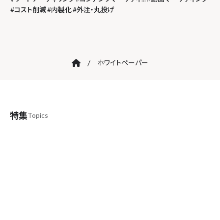
#
コスト削減
#
内製化
#
外注・丸投げ
/
ホワイトペーパー
特集
Topics
noteでも！
noteにて記事を公開中！
著者プロフィールはこちらから
お気軽にマーケティングのご相談したい方はこ