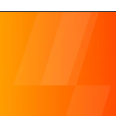
マーケティングとAIの活用ってどうすれば良い？
done
今後のマーケティング施策がわからない！
done
動画をやりたいけど、どうすればいい？
done