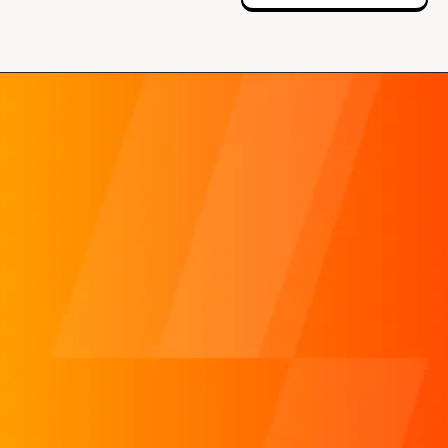
マーケティングとAIの活用ってどうすれば良い？
done
今後のマーケティング施策がわからない！
done
動画をやりたいけど、どうすればいい？
done