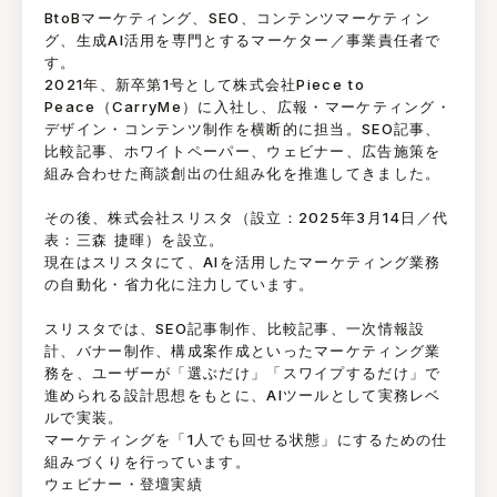
BtoBマーケティング、SEO、コンテンツマーケティン
グ、生成AI活用を専門とするマーケター／事業責任者で
す。
2021年、新卒第1号として株式会社Piece to
Peace（CarryMe）に入社し、広報・マーケティング・
デザイン・コンテンツ制作を横断的に担当。SEO記事、
比較記事、ホワイトペーパー、ウェビナー、広告施策を
組み合わせた商談創出の仕組み化を推進してきました。
その後、株式会社スリスタ（設立：2025年3月14日／代
表：三森 捷暉）を設立。
現在はスリスタにて、AIを活用したマーケティング業務
の自動化・省力化に注力しています。
スリスタでは、SEO記事制作、比較記事、一次情報設
計、バナー制作、構成案作成といったマーケティング業
務を、ユーザーが「選ぶだけ」「スワイプするだけ」で
進められる設計思想をもとに、AIツールとして実務レベ
ルで実装。
マーケティングを「1人でも回せる状態」にするための仕
組みづくりを行っています。
ウェビナー・登壇実績