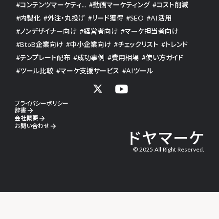
#
コンテンツマーケティ...
#
動画マーケティング
#
コスト削減
#
内製化
#
外注・丸投げ
#
リード獲得
#
SEO
#
AI活用
#
ノンデザイナー向け
#
経営者向け
#
マーケ担当者向け
#
BtoB企業向け
#
中小企業向け
#
チェックリスト
#
トレンド
#
テンプレート配布
#
成功事例
#
費用相場
#
使い方ガイド
#
ツール比較
#
マーケ支援サービス
#
AIツール
プライバシーポリシー
辞書
arrow_forward
会社概要
arrow_forward
お問い合わせ
arrow_forward
ドヤマーケ
© 2025 All Right Reserved.