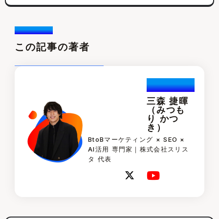
Writer /
この記事の著者
Katuski.Mi
tsumori
三森 捷暉
（みつも
り かつ
き）
BtoBマーケティング × SEO ×
AI活用 専門家｜株式会社スリス
タ 代表