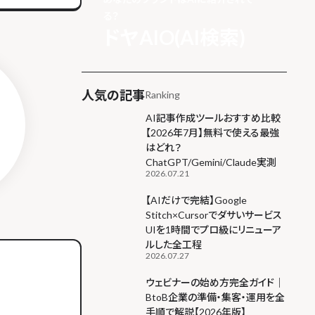
る？
ドヤAIO(AI検索)
人気の記事
Ranking
AI記事作成ツールおすすめ比較
【2026年7月】無料で使える最強
はどれ？
ChatGPT/Gemini/Claude実測
2026.07.21
【AIだけで完結】Google
Stitch×Cursorでダサいサービス
UIを1時間でプロ級にリニューア
ルした全工程
2026.07.27
ウェビナーの始め方完全ガイド｜
BtoB企業の準備・集客・運用を全
手順で解説【2026年版】