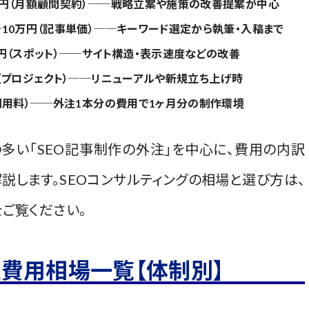
0万円（月額顧問契約）──戦略立案や施策の改善提案が中心
～10万円（記事単価）──キーワード選定から執筆・入稿まで
万円（スポット）──サイト構造・表示速度などの改善
円（プロジェクト）──リニューアルや新規立ち上げ時
S利用料）──外注1本分の費用で1ヶ月分の制作環境
多い「SEO記事制作の外注」を中心に、費用の内訳
説します。SEOコンサルティングの相場と選び方は、
をご覧ください。
注費用相場一覧【体制別】