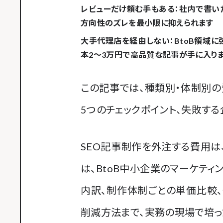
レビューだけ頼む手もある
：社内で書い
方向性のズレを最小限に抑えられます
大手代理店を経由しない
：BtoB領域
本2〜3万円
で高品質な記事が手に入り
この記事では、種類別・体制別
5つのチェックポイント、失敗す
SEO記事制作を外注する費用は
は、BtoB中小企業のマーケティ
内訳、制作体制ごとの単価比較、
削減方法まで、実務の現場で培っ