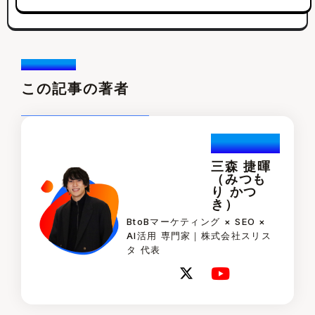
Writer /
この記事の著者
Katuski.Mi
tsumori
三森 捷暉
（みつも
り かつ
き）
BtoBマーケティング × SEO ×
AI活用 専門家｜株式会社スリス
タ 代表