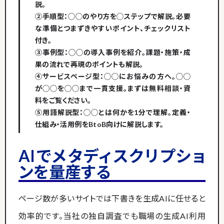
説。
②手順型：◯◯のやり方を◯ステップで解説。必要
な準備とつまずきやすいポイント、チェックリスト
付き。
③事例型：◯◯の導入事例を紹介。課題・施策・成
果の流れで再現のポイントも解説。
④サービスページ型：◯◯にお悩みの方へ。◯◯
が◯◯を◯◯まで一貫支援。まずは無料相談・資
料をご覧ください。
⑤用語解説型：◯◯とは何かを1分で理解。定義・
仕組み・活用例をBtoB向けに解説します。
AIでメタディスクリプショ
ンを量産する
ページ数が多いサイトでは下書きを生成AIに任せると
効率的です。当社の独自調査でも職場の生成AI利用