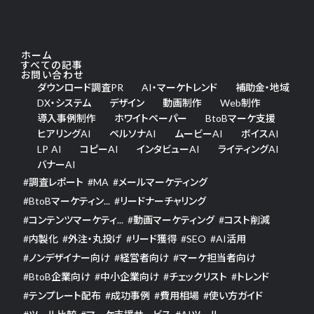
ホーム
すべての記事
お問い合わせ
ダウンロード調査PR
AI・マーケトレンド
補助金・地域
DX・システム
デザイン
動画制作
Web制作
導入事例制作
ホワイトペーパー
BtoBマーケ支援
ヒアリングAI
ペルソナAI
ムービーAI
ボイスAI
LP AI
コピーAI
インタビューAI
ライティングAI
バナーAI
#
調査レポート
#
MA
#
メールマーケティング
#
BtoBマーケティン...
#
リードナーチャリング
#
コンテンツマーケティ...
#
動画マーケティング
#
コスト削減
#
内製化
#
外注・丸投げ
#
リード獲得
#
SEO
#
AI活用
#
ノンデザイナー向け
#
経営者向け
#
マーケ担当者向け
#
BtoB企業向け
#
中小企業向け
#
チェックリスト
#
トレンド
#
テンプレート配布
#
成功事例
#
費用相場
#
使い方ガイド