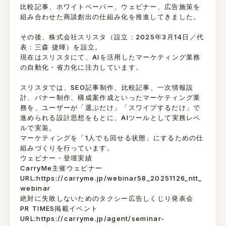
比較記事、ホワイトペーパー、ウェビナー、広告施策を
組み合わせた商談創出の仕組み化を推進してきました。
その後、株式会社スリスタ（設立：2025年3月14日／代
表：三森 捷暉）を設立。
現在はスリスタにて、AIを活用したマーケティング業務
の自動化・省力化に注力しています。
スリスタでは、SEO記事制作、比較記事、一次情報設
計、バナー制作、構成案作成といったマーケティング業
務を、ユーザーが「選ぶだけ」「スワイプするだけ」で
進められる設計思想をもとに、AIツールとして実務レベ
ルで実装。
マーケティングを「1人でも回せる状態」にするための仕
組みづくりを行っています。
ウェビナー・登壇実績
CarryMe主催ウェビナー
URL:https://carryme.jp/webinar58_20251126_ntt_
webinar
絶対に失敗しないためのタクシー広告しくじり発表会
PR TIMES掲載イベント
URL:https://carryme.jp/agent/seminar-