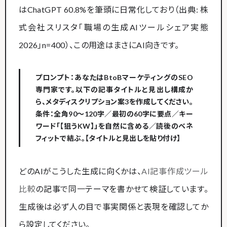
はChatGPT 60.8%を筆頭に日常化しており（出典: 株
式会社スリスタ「職場の生成AIツールシェア実態
2026」n=400）、この用途はまさにAI向きです。
プロンプト：あなたはBtoBマーケティングのSEO
専門家です。以下の記事タイトルと見出し構成か
ら、メタディスクリプション案3を作成してください。
条件：全角90～120字／最初の60字に要点／キー
ワード「【狙うKW】」を自然に含める／読後のベネ
フィットで結ぶ。【タイトルと見出しを貼り付け】
どのAIがこうした生成に向くかは、
AI記事作成ツール
比較
の記事で同一テーマを書かせて検証しています。
生成後は必ず人の目で事実関係と表現を確認してか
ら設定してください。