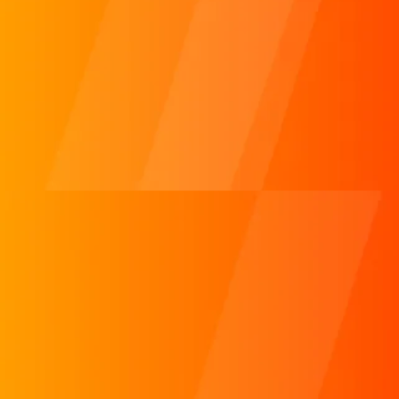
マーケティングとAIの活用ってどうすれば良い？
done
今後のマーケティング施策がわからない！
done
動画をやりたいけど、どうすればいい？
done