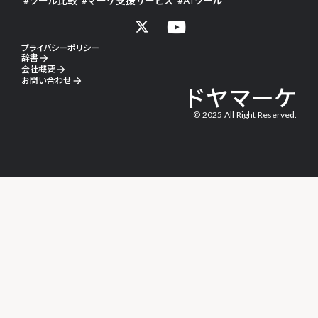
#
ツール比較
#
マーケ支援サービス
#
AIツール
プライバシーポリシー
辞書
arrow_forward
会社概要
arrow_forward
お問い合わせ
arrow_forward
ドヤマーケ
© 2025 All Right Reserved.