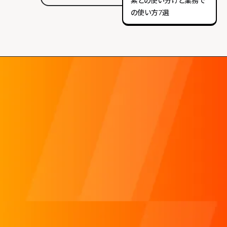
索との使い分けと業務で
の使い方7選
マーケティングとAIの活用ってどうすれば良い？
done
今後のマーケティング施策がわからない！
done
動画をやりたいけど、どうすればいい？
done