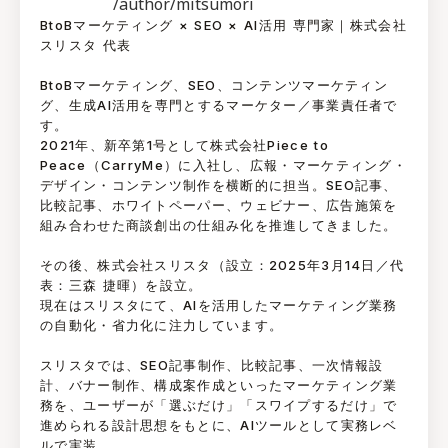
/author/mitsumori
BtoBマーケティング × SEO × AI活用 専門家｜株式会社
スリスタ 代表
BtoBマーケティング、SEO、コンテンツマーケティン
グ、生成AI活用を専門とするマーケター／事業責任者で
す。
2021年、新卒第1号として株式会社Piece to
Peace（CarryMe）に入社し、広報・マーケティング・
デザイン・コンテンツ制作を横断的に担当。SEO記事、
比較記事、ホワイトペーパー、ウェビナー、広告施策を
組み合わせた商談創出の仕組み化を推進してきました。
その後、株式会社スリスタ（設立：2025年3月14日／代
表：三森 捷暉）を設立。
現在はスリスタにて、AIを活用したマーケティング業務
の自動化・省力化に注力しています。
スリスタでは、SEO記事制作、比較記事、一次情報設
計、バナー制作、構成案作成といったマーケティング業
務を、ユーザーが「選ぶだけ」「スワイプするだけ」で
進められる設計思想をもとに、AIツールとして実務レベ
ルで実装。