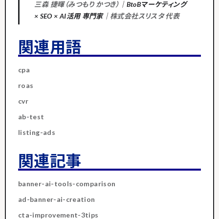
三森 捷暉（みつもり かつき）
｜BtoBマーケティング
× SEO × AI活用 専門家｜
株式会社スリスタ 代表
関連用語
cpa
roas
cvr
ab-test
listing-ads
関連記事
banner-ai-tools-comparison
ad-banner-ai-creation
cta-improvement-3tips