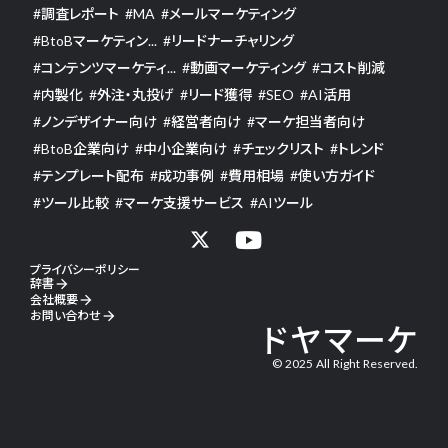
#
調査レポート
#
MA
#
メールマーケティング
#
BtoBマーケティン...
#
リードナーチャリング
#
コンテンツマーケティ...
#
動画マーケティング
#
コスト削減
#
内製化
#
外注・丸投げ
#
リード獲得
#
SEO
#
AI活用
#
ノンデザイナー向け
#
経営者向け
#
マーケ担当者向け
#
BtoB企業向け
#
中小企業向け
#
チェックリスト
#
トレンド
#
テンプレート配布
#
成功事例
#
費用相場
#
使い方ガイド
#
ツール比較
#
マーケ支援サービス
#
AIツール
プライバシーポリシー
辞書
arrow_forward
会社概要
arrow_forward
お問い合わせ
arrow_forward
ドヤマーケ
© 2025 All Right Reserved.