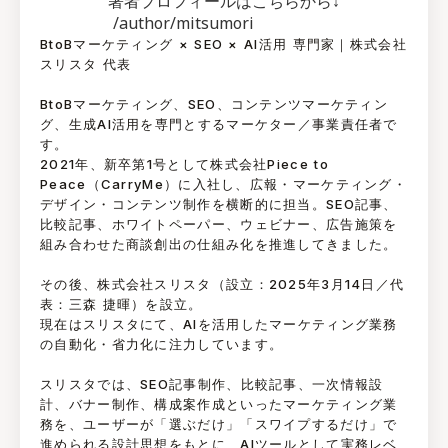
著者プロフィールはこちらから↓
/author/mitsumori
BtoBマーケティング × SEO × AI活用 専門家｜株式会社
スリスタ 代表
BtoBマーケティング、SEO、コンテンツマーケティン
グ、生成AI活用を専門とするマーケター／事業責任者で
す。
2021年、新卒第1号として株式会社Piece to
Peace（CarryMe）に入社し、広報・マーケティング・
デザイン・コンテンツ制作を横断的に担当。SEO記事、
比較記事、ホワイトペーパー、ウェビナー、広告施策を
組み合わせた商談創出の仕組み化を推進してきました。
その後、株式会社スリスタ（設立：2025年3月14日／代
表：三森 捷暉）を設立。
現在はスリスタにて、AIを活用したマーケティング業務
の自動化・省力化に注力しています。
スリスタでは、SEO記事制作、比較記事、一次情報設
計、バナー制作、構成案作成といったマーケティング業
務を、ユーザーが「選ぶだけ」「スワイプするだけ」で
進められる設計思想をもとに、AIツールとして実務レベ