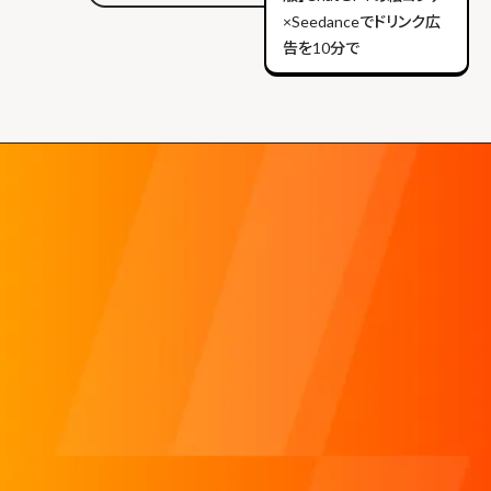
×Seedanceでドリンク広
告を10分で
マーケティングとAIの活用ってどうすれば良い？
done
今後のマーケティング施策がわからない！
done
動画をやりたいけど、どうすればいい？
done