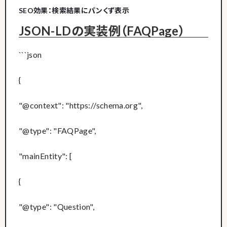
SEO効果：検索結果にパンくず表示
JSON-LDの実装例（FAQPage）
```json
{
"@context": "https://schema.org",
"@type": "FAQPage",
"mainEntity": [
{
"@type": "Question",