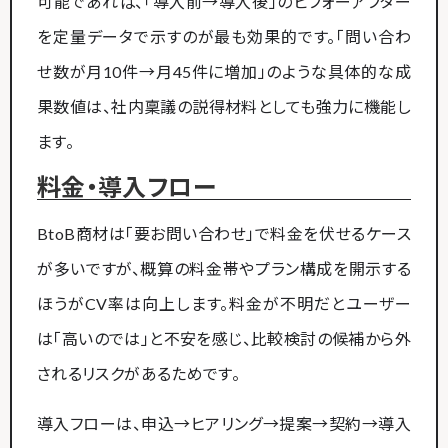
可能であれば、「導入前→導入後」のビフォーアフター
を定量データで示すのが最も効果的です。「問い合わ
せ数が月10件→月45件に増加」のような具体的な成
果数値は、社内稟議の説得材料としても強力に機能し
ます。
料金・導入フロー
BtoB商材は「要お問い合わせ」で料金を伏せるケース
が多いですが、概算の料金帯やプラン構成を開示する
ほうがCV率は向上します。料金が不明だとユーザー
は「高いのでは」と不安を感じ、比較検討の候補から外
されるリスクがあるためです。
導入フローは、申込→ヒアリング→提案→契約→導入