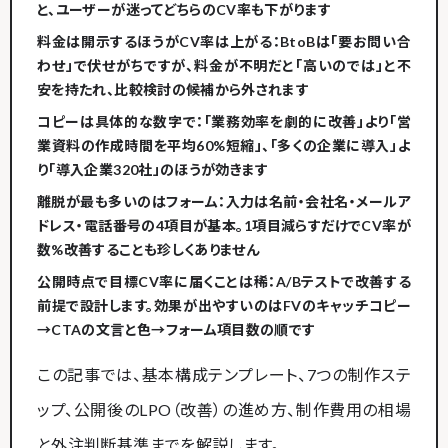
と、ユーザーが迷って
どちらのCV率も下がります
料金は開示するほうがCV率は上がる
：BtoBは「要お問い合
わせ」で伏せがちですが、料金が不明だと「高いのでは」と不
安を持たれ、比較検討の候補から外されます
コピーは具体的な数字で
：「業務効率を劇的に改善」より「営
業資料の作成時間を平均60%短縮」、「多くの企業に導入」よ
り「導入企業320社」のほうが効きます
離脱が最も多いのはフォーム
：入力は
名前・会社名・メールア
ドレス・電話番号の4項目が基本
。1項目減らすだけでCV率が
数%改善することも珍しくありません
公開時点で目標CV率に届くことは稀
：A/Bテストで改善する
前提で設計します。効果が出やすいのはFVのキャッチコピー
→CTAの文言と色→フォーム項目数の順です
この記事では、基本構成テンプレート、7つの制作ステ
ップ、公開後のLPO（改善）の進め方、制作費用の相場
と外注判断基準までを解説します。