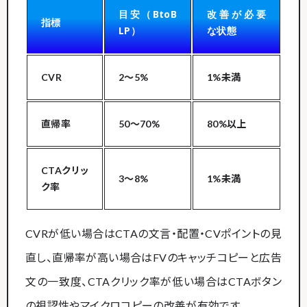
目安（BtoB
改善が必要
指標
LP）
な状態
CVR
2〜5%
1%未満
直帰率
50〜70%
80%以上
CTAクリッ
3〜8%
1%未満
ク率
CVRが低い場合はCTAの文言・配置・CVポイントの見
直し、直帰率が高い場合はFVのキャッチコピーと広告
文の一致度、CTAクリック率が低い場合はCTAボタン
の視認性やマイクロコピーの改善が有効です。