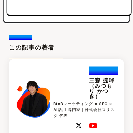
Writer /
この記事の著者
Katuski.Mi
tsumori
三森 捷暉
（みつも
り かつ
き）
BtoBマーケティング × SEO ×
AI活用 専門家｜株式会社スリス
タ 代表