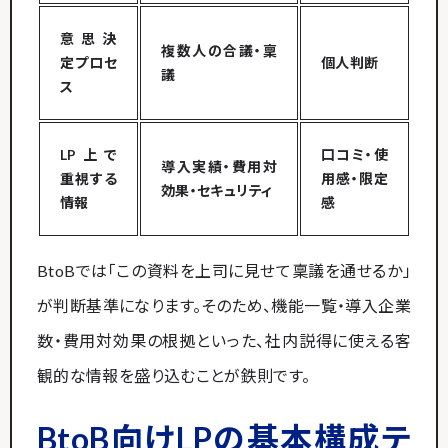
意思決
複数人の合議・稟
定プロセ
個人判断
議
ス
LP上で
口コミ・使
導入実績・費用対
重視する
用感・限定
効果・セキュリティ
情報
感
BtoBでは「この資料を上司に見せて稟議を通せるか」
が判断基準になります。そのため、機能一覧・導入企業
数・費用対効果の根拠といった、社内説得に使える客
観的な情報を盛り込むことが鉄則です。
BtoB向けLPの基本構成テ