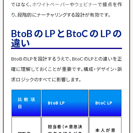
ではなく、
ホワイトペーパー
や
ウェビナー
で接点を作
り、段階的にナーチャリングする設計が有効です。
BtoBのLPとBtoCのLPの
違い
BtoBのLPを設計するうえで、BtoCのLPとの違いを正
確に理解しておくことが重要です。構成・デザイン・訴
求ロジックのすべてに影響します。
比較項
BtoB LP
BtoC LP
目
担当者（≠意思決
本人が意