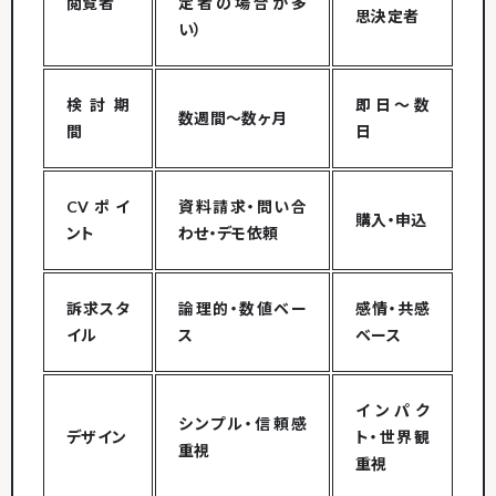
閲覧者
定者の場合が多
思決定者
い）
検討期
即日〜数
数週間〜数ヶ月
間
日
CVポイ
資料請求・問い合
購入・申込
ント
わせ・デモ依頼
訴求スタ
論理的・数値ベー
感情・共感
イル
ス
ベース
インパク
シンプル・信頼感
デザイン
ト・世界観
重視
重視