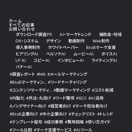
ホーム
すべての記事
お問い合わせ
ダウンロード調査PR
AI・マーケトレンド
補助金・地域
DX・システム
デザイン
動画制作
Web制作
導入事例制作
ホワイトペーパー
BtoBマーケ支援
ヒアリングAI
ペルソナAI
ムービーAI
ボイスAI
LP AI
コピーAI
インタビューAI
ライティングAI
バナーAI
#
調査レポート
#
MA
#
メールマーケティング
#
BtoBマーケティン...
#
リードナーチャリング
#
コンテンツマーケティ...
#
動画マーケティング
#
コスト削減
#
内製化
#
外注・丸投げ
#
リード獲得
#
SEO
#
AI活用
#
ノンデザイナー向け
#
経営者向け
#
マーケ担当者向け
#
BtoB企業向け
#
中小企業向け
#
チェックリスト
#
トレンド
#
テンプレート配布
#
成功事例
#
費用相場
#
使い方ガイド
#
ツール比較
#
マーケ支援サービス
#
AIツール