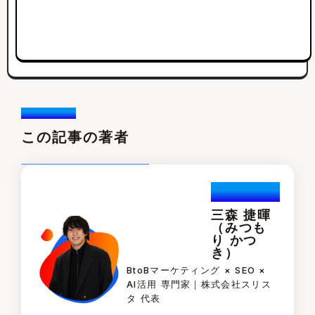
Writer /
この記事の著者
Katuski.Mi
tsumori
三森 捷暉
（みつも
り かつ
き）
BtoBマーケティング × SEO ×
AI活用 専門家｜株式会社スリス
タ 代表