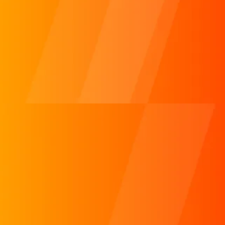
マーケティングとAIの活用ってどうすれば良い？
done
今後のマーケティング施策がわからない！
done
動画をやりたいけど、どうすればいい？
done