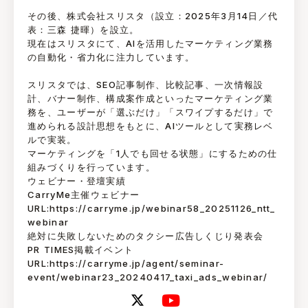
その後、株式会社スリスタ（設立：2025年3月14日／代
表：三森 捷暉）を設立。
現在はスリスタにて、AIを活用したマーケティング業務
の自動化・省力化に注力しています。
スリスタでは、SEO記事制作、比較記事、一次情報設
計、バナー制作、構成案作成といったマーケティング業
務を、ユーザーが「選ぶだけ」「スワイプするだけ」で
進められる設計思想をもとに、AIツールとして実務レベ
ルで実装。
マーケティングを「1人でも回せる状態」にするための仕
組みづくりを行っています。
ウェビナー・登壇実績
CarryMe主催ウェビナー
URL:https://carryme.jp/webinar58_20251126_ntt_
webinar
絶対に失敗しないためのタクシー広告しくじり発表会
PR TIMES掲載イベント
URL:https://carryme.jp/agent/seminar-
event/webinar23_20240417_taxi_ads_webinar/