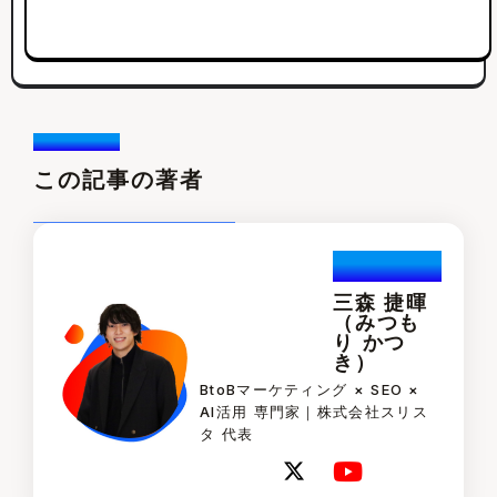
Writer /
この記事の著者
Katuski.Mi
tsumori
三森 捷暉
（みつも
り かつ
き）
BtoBマーケティング × SEO ×
AI活用 専門家｜株式会社スリス
タ 代表