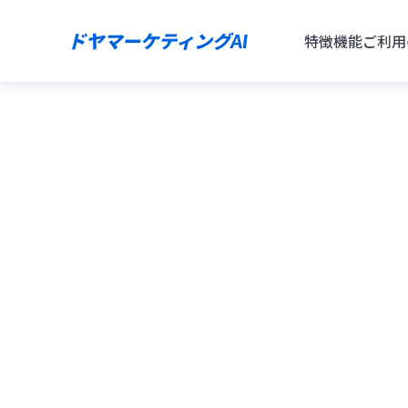
ドヤマーケティングAI
特徴
機能
ご利用
「1分待って
け」
プロ品質バナ
数クリックで