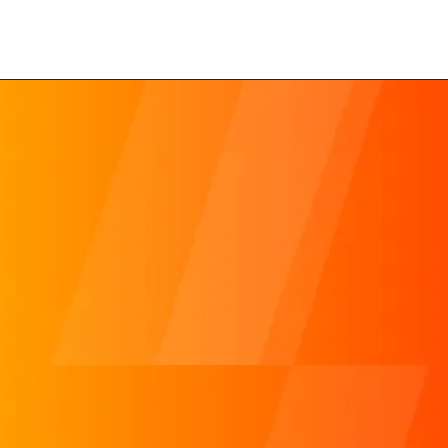
マーケティングとAIの活用ってどうすれば良い？
done
今後のマーケティング施策がわからない！
done
動画をやりたいけど、どうすればいい？
done